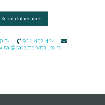
Solicita Información
0 34
|
911 457 444
|
vital@caractervital.com