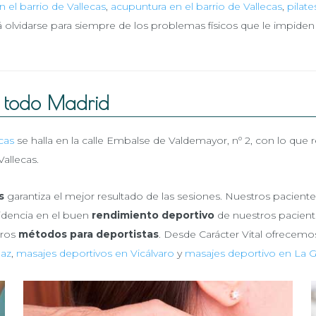
 el barrio de Vallecas
,
acupuntura en el barrio de Vallecas
,
pilat
á olvidarse para siempre de los problemas físicos que le impiden
a todo Madrid
cas
se halla en la calle Embalse de Valdemayor, nº 2, con lo que 
Vallecas.
s
garantiza el mejor resultado de las sesiones. Nuestros paciente
ncidencia en el buen
rendimiento deportivo
de nuestros pacient
tros
métodos para deportistas
. Desde Carácter Vital ofrecemo
laz
,
masajes deportivos en Vicálvaro
y
masajes deportivo en La G