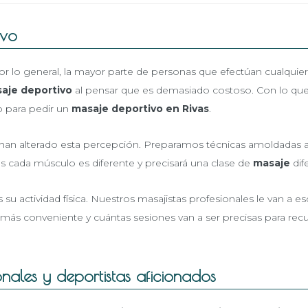
ivo
or lo general, la mayor parte de personas que efectúan cualquier 
aje deportivo
al pensar que es demasiado costoso. Con lo que 
ro para pedir un
masaje deportivo en Rivas
.
han alterado esta percepción. Preparamos técnicas amoldadas a
s cada músculo es diferente y precisará una clase de
masaje
dif
s su actividad física. Nuestros masajistas profesionales le van a
más conveniente y cuántas sesiones van a ser precisas para recu
nales y deportistas aficionados