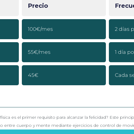
Precio
Frecu
100€/mes
2 días
55€/mes
1 día p
45€
Cada s
sica es el primer requisito para alcanzar la felicidad? Este prin
rio entre cuerpo y mente mediante ejercicios de control de movi