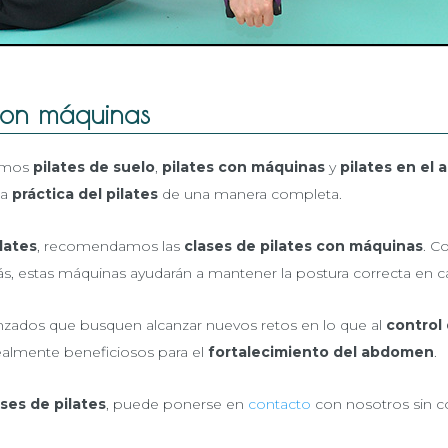
o con máquinas
amos
pilates de suelo
,
pilates con máquinas
y
pilates en el a
la
práctica del pilates
de una manera completa.
ilates
, recomendamos las
clases de pilates con máquinas
. C
s, estas máquinas ayudarán a mantener la postura correcta en ca
nzados que busquen alcanzar nuevos retos en lo que al
control
realmente beneficiosos para el
fortalecimiento del abdomen
.
ases de pilates
, puede ponerse en
contacto
con nosotros sin 