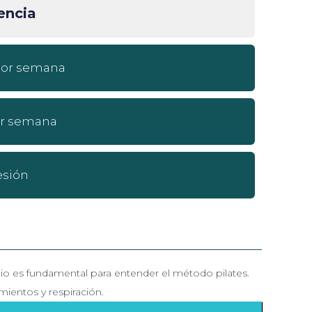
encia
 por semana
or semana
esión
cipio es fundamental para entender el método pilates.
mientos y respiración.