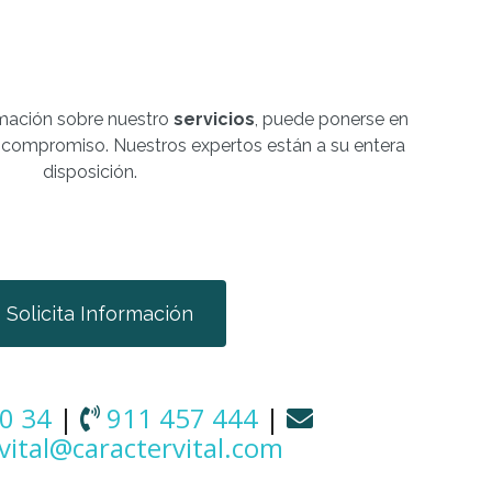
mación sobre nuestro
servicios
, puede ponerse en
 compromiso. Nuestros expertos están a su entera
disposición.
Solicita Información
0 34
|
911 457 444
|
vital@caractervital.com