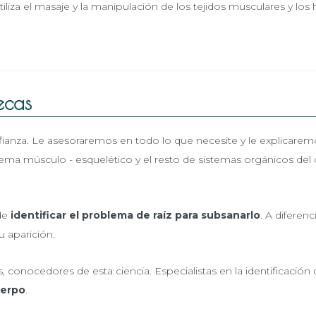
iliza el masaje y la manipulación de los tejidos musculares y los 
ecas
ianza. Le asesoraremos en todo lo que necesite y le explicaremos
sistema músculo - esquelético y el resto de sistemas orgánicos 
 de
identificar el problema de raíz para subsanarlo
. A diferen
u aparición.
 conocedores de esta ciencia. Especialistas en la identificación
uerpo
.