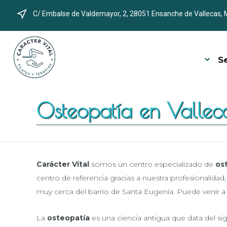
C/ Embalse de Valdemayor, 2, 28051 Ensanche de Vallecas, 
S
Osteopatía en Vallec
Carácter Vital
somos un centro especializado de
os
centro de referencia gracias a nuestra profesionalida
muy cerca del barrio de Santa Eugenia. Puede venir 
La
osteopatía
es una ciencia antigua que data del sig