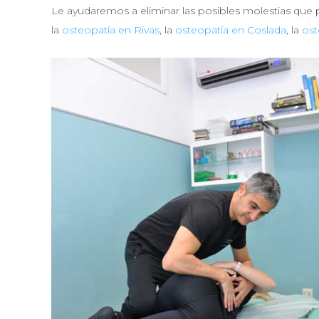
Le ayudaremos a eliminar las posibles molestias que 
la
osteopatía en Rivas
, la
osteopatía en Coslada
, la
ost