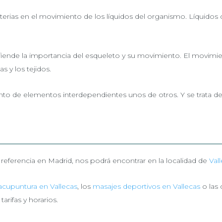
rterias en el movimiento de los líquidos del organismo. Líquido
iende la importancia del esqueleto y su movimiento. El movimi
s y los tejidos.
nto de elementos interdependientes unos de otros. Y se trata de b
eferencia en Madrid, nos podrá encontrar en la localidad de
Val
acupuntura en Vallecas
, los
masajes deportivos en Vallecas
o las 
rifas y horarios.