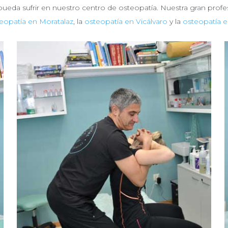
pueda sufrir en nuestro centro de osteopatía. Nuestra gran profe
eopatía en Moratalaz
, la
osteopatía en Vicálvaro
y la
osteopatía e